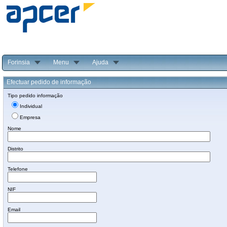
Forinsia
Menu
Ajuda
Efectuar pedido de informação
Tipo pedido informação
Individual
Empresa
Nome
Distrito
Telefone
NIF
Email