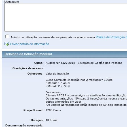
Mensagem
Politica de Protecção
Autorizo a utilização dos meus dados pessoais de acordo com a
Enviar pedido de informação
Detalhes da formação modular
Curso:
Auditor NP 4427:2018 - Sistemas de Gestão das Pessoas
Condições de acesso:
Objectivos:
Valor da Inscrição
Curso Completo (inscrição nos 2 módulos) = 1200€
• Módulo 1 = 480€
• Módulo 2 = 720€
Descontos:
Clientes APCER (com serviços de certificação e/ou verificação
Outras organizações - 5% para 2 inscrições da mesma organ
outras promoções em vigor.
(Os valores apresentados estão isentos de IVA nos termos do 
Preço Normal:
1200 Euros
Duração:
40 horas
Documentação necessária: