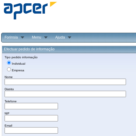
Forinsia
Menu
Ajuda
Efectuar pedido de informação
Tipo pedido informação
Individual
Empresa
Nome
Distrito
Telefone
NIF
Email