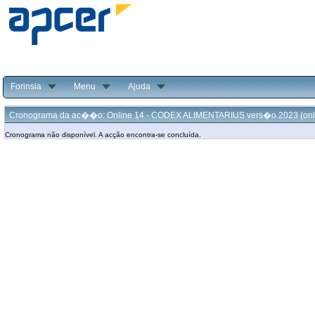
Forinsia
Menu
Ajuda
Cronograma da ac��o: Online 14 - CODEX ALIMENTARIUS vers�o 2023 (onl
Cronograma não disponível. A acção encontra-se concluída.