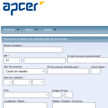
Forinsia
Menu
Ajuda
Preencha os dados de identificação do formando
Nome Completo
*
NIF
*
E-mail (contacto preferencial)
*
Tipo Documento
Nº Documento Identificação
*
Check Digits
*
Data de validade
*
País
Código Postal
-
Localidade / Bairro
Distrito / Estado / Província