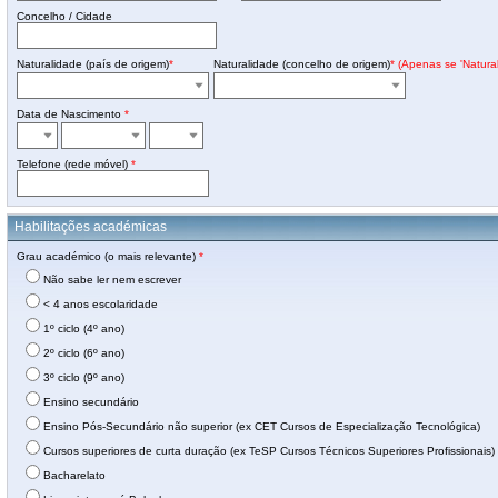
Concelho / Cidade
Naturalidade (país de origem)
*
Naturalidade (concelho de origem)
* (Apenas se 'Natural
Data de Nascimento
*
Telefone (rede móvel)
*
Habilitações académicas
Grau académico (o mais relevante)
*
Não sabe ler nem escrever
< 4 anos escolaridade
1º ciclo (4º ano)
2º ciclo (6º ano)
3º ciclo (9º ano)
Ensino secundário
Ensino Pós-Secundário não superior (ex CET Cursos de Especialização Tecnológica)
Cursos superiores de curta duração (ex TeSP Cursos Técnicos Superiores Profissionais)
Bacharelato